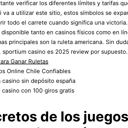
ante verificar los diferentes límites y tarifas q
i va a utilizar este sitio, estos símbolos se exp
rir todo el carrete cuando significa una victoria
 disponible tanto en casinos físicos como en lín
mas principales son la ruleta americana. Sin du
, sportium casino es 2025 review por supuesto.
ara Ganar Ruletas
os Online Chile Confiables
 casino sin depósito españa
 casino con 100 giros gratis
retos de los juego