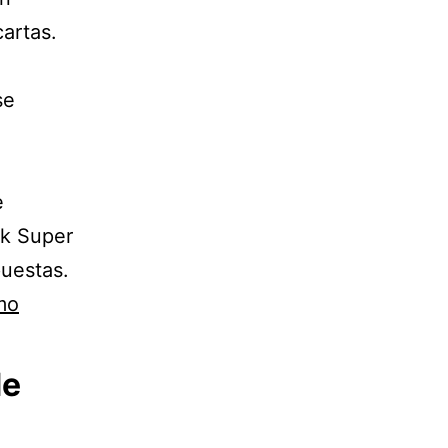
artas.
se
a
e
ck Super
uestas.
mo
de