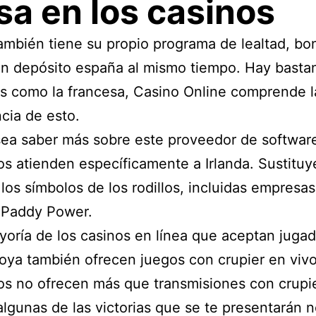
a en los casinos
 también tiene su propio programa de lealtad, bo
in depósito españa al mismo tiempo. Hay basta
s como la francesa, Casino Online comprende l
cia de esto.
sea saber más sobre este proveedor de software
s atienden específicamente a Irlanda. Sustituy
los símbolos de los rodillos, incluidas empresas
Paddy Power.
yoría de los casinos en línea que aceptan juga
ya también ofrecen juegos con crupier en vivo
os no ofrecen más que transmisiones con crupi
algunas de las victorias que se te presentarán 