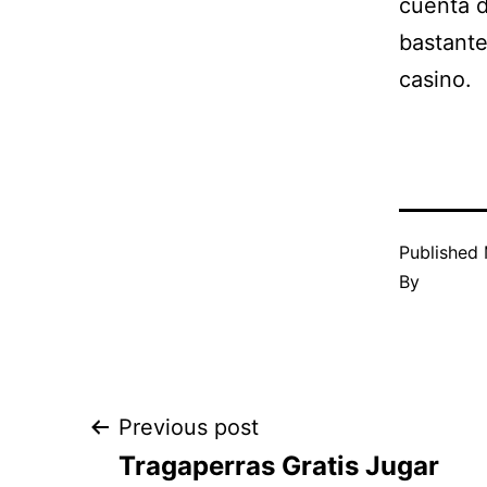
cuenta d
bastante
casino.
Published
By
Post
Previous post
Tragaperras Gratis Jugar