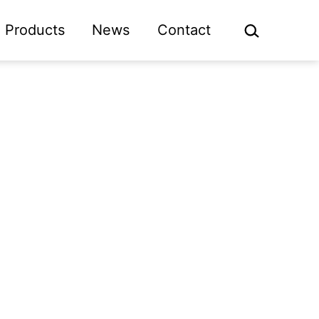
Search…
Products
News
Contact