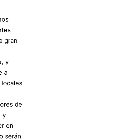
nos
ntes
a gran
, y
e a
 locales
dores de
 y
er en
no serán