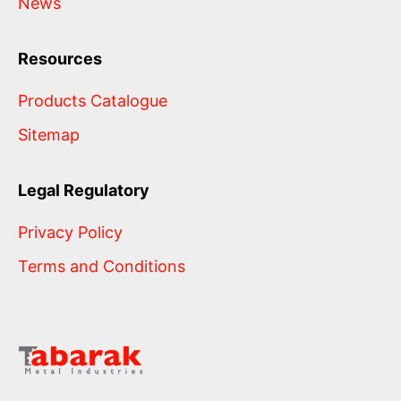
News
Resources
Products Catalogue
Sitemap
Legal Regulatory
Privacy Policy
Terms and Conditions