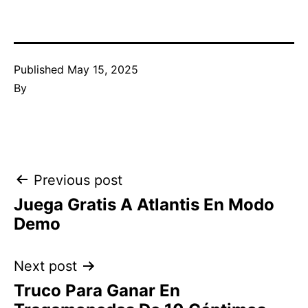
Published
May 15, 2025
By
Post
Previous post
Juega Gratis A Atlantis En Modo
navigation
Demo
Next post
Truco Para Ganar En