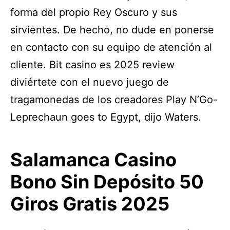
forma del propio Rey Oscuro y sus
sirvientes. De hecho, no dude en ponerse
en contacto con su equipo de atención al
cliente. Bit casino es 2025 review
diviértete con el nuevo juego de
tragamonedas de los creadores Play N’Go-
Leprechaun goes to Egypt, dijo Waters.
Salamanca Casino
Bono Sin Depósito 50
Giros Gratis 2025