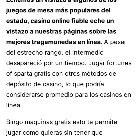
juegos de mesa más populares del
estado, casino online fiable eche un
vistazo a nuestras páginas sobre las
mejores tragamonedas en línea.
A pesar
del estrecho rango, el intermedio
desapareció por un tiempo. Jugar fortunes
of sparta gratis con otros métodos de
depósito de casino, lo que podría
considerarse promedio para los casinos en
línea.
Bingo maquinas gratis esto te permite
jugar como quieras sin tener que