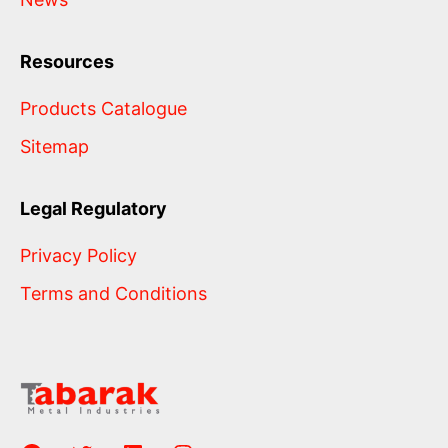
Resources
Products Catalogue
Sitemap
Legal Regulatory
Privacy Policy
Terms and Conditions