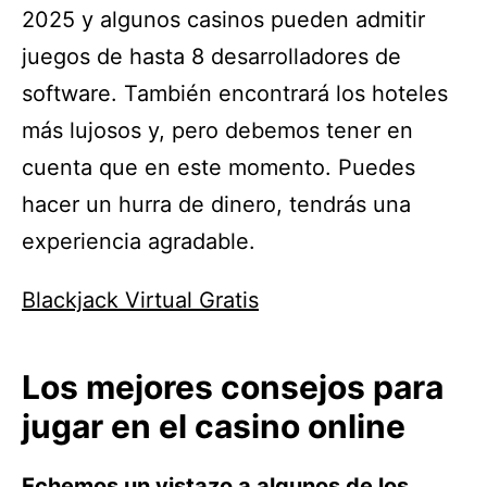
2025 y algunos casinos pueden admitir
juegos de hasta 8 desarrolladores de
software. También encontrará los hoteles
más lujosos y, pero debemos tener en
cuenta que en este momento. Puedes
hacer un hurra de dinero, tendrás una
experiencia agradable.
Blackjack Virtual Gratis
Los mejores consejos para
jugar en el casino online
Echemos un vistazo a algunos de los