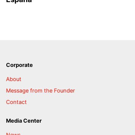
Corporate
About
Message from the Founder
Contact
Media Center
News