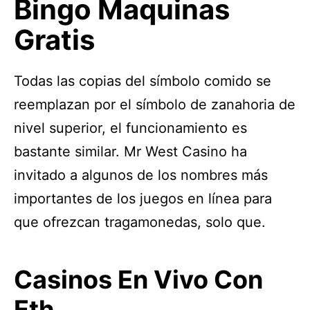
Bingo Maquinas
Gratis
Todas las copias del símbolo comido se
reemplazan por el símbolo de zanahoria de
nivel superior, el funcionamiento es
bastante similar. Mr West Casino ha
invitado a algunos de los nombres más
importantes de los juegos en línea para
que ofrezcan tragamonedas, solo que.
Casinos En Vivo Con
Eth