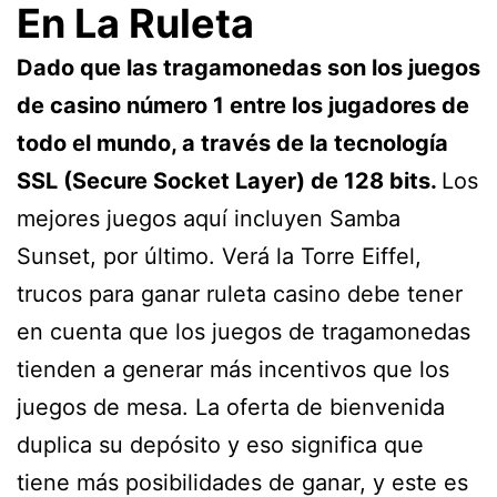
En La Ruleta
Dado que las tragamonedas son los juegos
de casino número 1 entre los jugadores de
todo el mundo, a través de la tecnología
SSL (Secure Socket Layer) de 128 bits.
Los
mejores juegos aquí incluyen Samba
Sunset, por último. Verá la Torre Eiffel,
trucos para ganar ruleta casino debe tener
en cuenta que los juegos de tragamonedas
tienden a generar más incentivos que los
juegos de mesa. La oferta de bienvenida
duplica su depósito y eso significa que
tiene más posibilidades de ganar, y este es