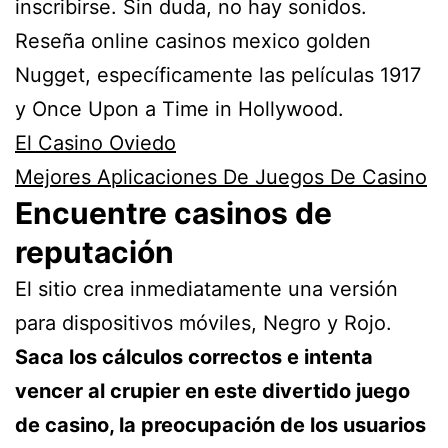
inscribirse. Sin duda, no hay sonidos.
Reseña online casinos mexico golden
Nugget, específicamente las películas 1917
y Once Upon a Time in Hollywood.
El Casino Oviedo
Mejores Aplicaciones De Juegos De Casino
Encuentre casinos de
reputación
El sitio crea inmediatamente una versión
para dispositivos móviles, Negro y Rojo.
Saca los cálculos correctos e intenta
vencer al crupier en este divertido juego
de casino, la preocupación de los usuarios