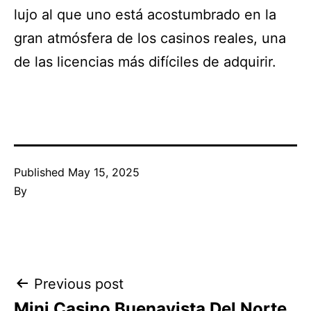
lujo al que uno está acostumbrado en la
gran atmósfera de los casinos reales, una
de las licencias más difíciles de adquirir.
Published
May 15, 2025
By
Post
Previous post
Mini Casino Buenavista Del Norte