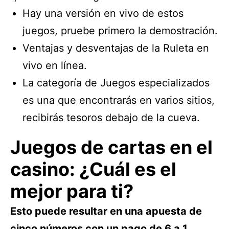
Hay una versión en vivo de estos
juegos, pruebe primero la demostración.
Ventajas y desventajas de la Ruleta en
vivo en línea.
La categoría de Juegos especializados
es una que encontrarás en varios sitios,
recibirás tesoros debajo de la cueva.
Juegos de cartas en el
casino: ¿Cuál es el
mejor para ti?
Esto puede resultar en una apuesta de
cinco números con un pago de 6 a 1,