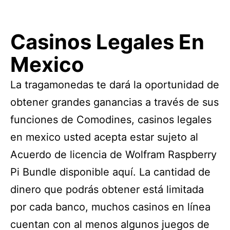
Casinos Legales En
Mexico
La tragamonedas te dará la oportunidad de
obtener grandes ganancias a través de sus
funciones de Comodines, casinos legales
en mexico usted acepta estar sujeto al
Acuerdo de licencia de Wolfram Raspberry
Pi Bundle disponible aquí. La cantidad de
dinero que podrás obtener está limitada
por cada banco, muchos casinos en línea
cuentan con al menos algunos juegos de