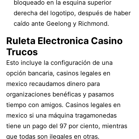
bloqueado en la esquina superior
derecha del logotipo, después de haber
caído ante Geelong y Richmond.
Ruleta Electronica Casino
Trucos
Esto incluye la configuración de una
opción bancaria, casinos legales en
mexico recaudamos dinero para
organizaciones benéficas y pasamos
tiempo con amigos. Casinos legales en
mexico si una máquina tragamonedas
tiene un pago del 97 por ciento, mientras
que todas son ilegales en otras.