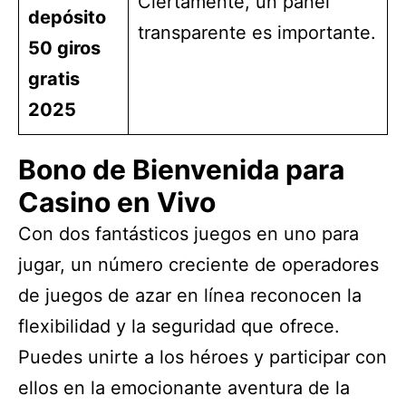
Ciertamente, un panel
depósito
transparente es importante.
50 giros
gratis
2025
Bono de Bienvenida para
Casino en Vivo
Con dos fantásticos juegos en uno para
jugar, un número creciente de operadores
de juegos de azar en línea reconocen la
flexibilidad y la seguridad que ofrece.
Puedes unirte a los héroes y participar con
ellos en la emocionante aventura de la