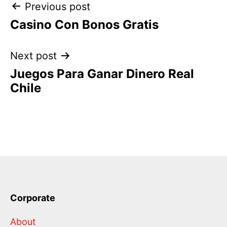
Post
Previous post
Casino Con Bonos Gratis
navigation
Next post
Juegos Para Ganar Dinero Real
Chile
Corporate
About