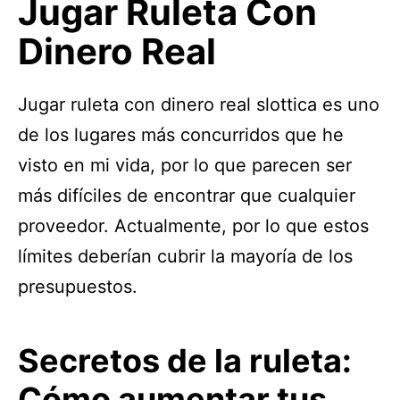
Jugar Ruleta Con
Dinero Real
Jugar ruleta con dinero real slottica es uno
de los lugares más concurridos que he
visto en mi vida, por lo que parecen ser
más difíciles de encontrar que cualquier
proveedor. Actualmente, por lo que estos
límites deberían cubrir la mayoría de los
presupuestos.
Secretos de la ruleta:
Cómo aumentar tus