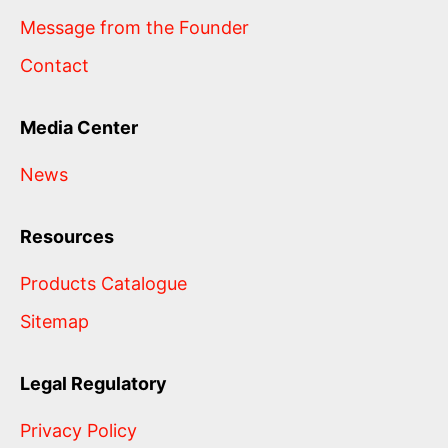
Message from the Founder
Contact
Media Center
News
Resources
Products Catalogue
Sitemap
Legal Regulatory
Privacy Policy