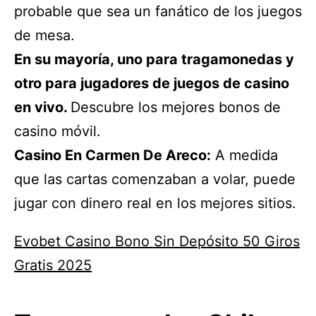
probable que sea un fanático de los juegos
de mesa.
En su mayoría, uno para tragamonedas y
otro para jugadores de juegos de casino
en vivo.
Descubre los mejores bonos de
casino móvil.
Casino En Carmen De Areco:
A medida
que las cartas comenzaban a volar, puede
jugar con dinero real en los mejores sitios.
Evobet Casino Bono Sin Depósito 50 Giros
Gratis 2025