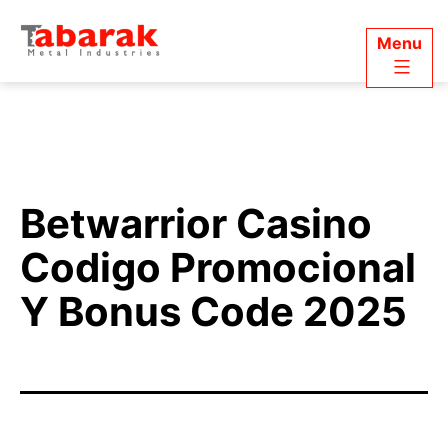
Skip
Menu
to
Tabarak
content
Metal
Industries
Betwarrior Casino
Codigo Promocional
Y Bonus Code 2025