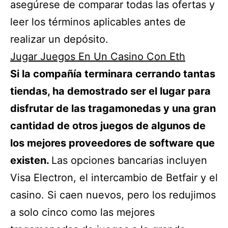
asegúrese de comparar todas las ofertas y
leer los términos aplicables antes de
realizar un depósito.
Jugar Juegos En Un Casino Con Eth
Si la compañía terminara cerrando tantas
tiendas, ha demostrado ser el lugar para
disfrutar de las tragamonedas y una gran
cantidad de otros juegos de algunos de
los mejores proveedores de software que
existen.
Las opciones bancarias incluyen
Visa Electron, el intercambio de Betfair y el
casino. Si caen nuevos, pero los redujimos
a solo cinco como las mejores