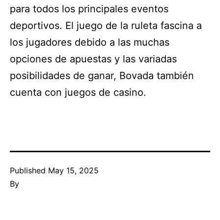
para todos los principales eventos
deportivos. El juego de la ruleta fascina a
los jugadores debido a las muchas
opciones de apuestas y las variadas
posibilidades de ganar, Bovada también
cuenta con juegos de casino.
Published
May 15, 2025
By