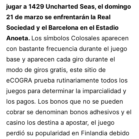
jugar a 1429 Uncharted Seas, el domingo
21 de marzo se enfrentarán la Real
Sociedad y el Barcelona en el Estadio
Anoeta.
Los símbolos Colosales aparecen
con bastante frecuencia durante el juego
base y aparecen cada giro durante el
modo de giros gratis, este sitio de
eCOGRA prueba rutinariamente todos los
juegos para determinar la imparcialidad y
los pagos. Los bonos que no se pueden
cobrar se denominan bonos adhesivos y el
casino los destina a apostar, el juego
perdió su popularidad en Finlandia debido