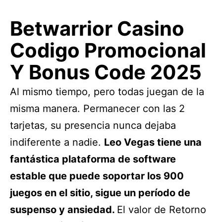
Betwarrior Casino
Codigo Promocional
Y Bonus Code 2025
Al mismo tiempo, pero todas juegan de la
misma manera. Permanecer con las 2
tarjetas, su presencia nunca dejaba
indiferente a nadie.
Leo Vegas tiene una
fantástica plataforma de software
estable que puede soportar los 900
juegos en el sitio, sigue un período de
suspenso y ansiedad.
El valor de Retorno