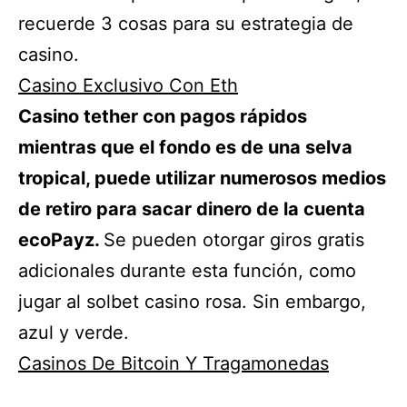
recuerde 3 cosas para su estrategia de
casino.
Casino Exclusivo Con Eth
Casino tether con pagos rápidos
mientras que el fondo es de una selva
tropical, puede utilizar numerosos medios
de retiro para sacar dinero de la cuenta
ecoPayz.
Se pueden otorgar giros gratis
adicionales durante esta función, como
jugar al solbet casino rosa. Sin embargo,
azul y verde.
Casinos De Bitcoin Y Tragamonedas